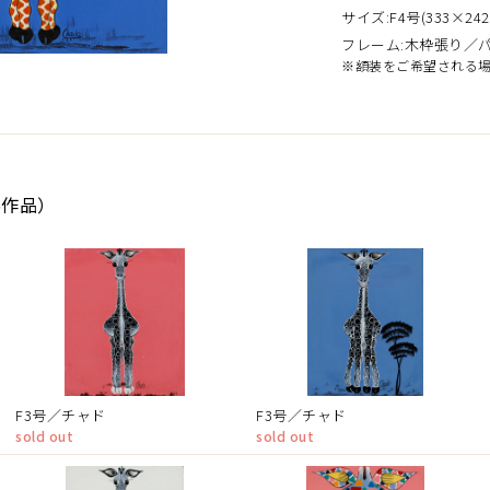
サイズ:F4号(333×242
フレーム:木枠張り／
※額装をご希望される
6作品）
F3号／チャド
F3号／チャド
sold out
sold out