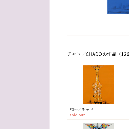
チャド／CHADOの作品（12
F3号／チャド
sold out