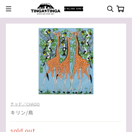
ONLINE SHOP
チャド／CHADO
キリン/鳥
sold out