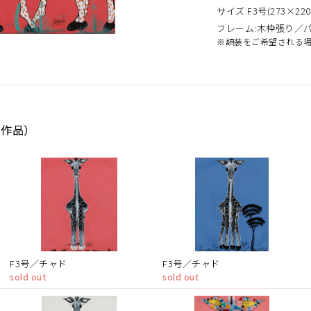
サイズ:F3号(273×220
フレーム:木枠張り／
※額装をご希望される
6作品）
F3号／チャド
F3号／チャド
sold out
sold out