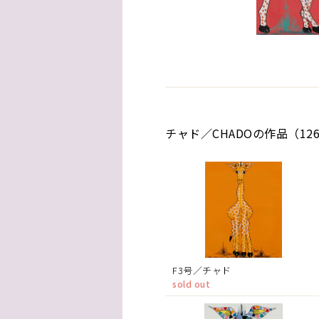
チャド／CHADOの作品（12
F3号／チャド
sold out