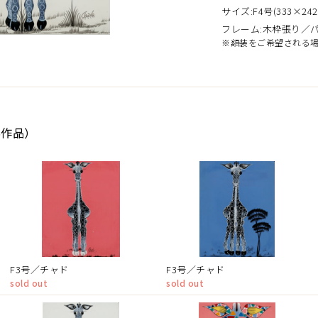
サイズ:F4号(333×242
フレーム:木枠張り／
※額装をご希望される
6作品）
F3号／チャド
F3号／チャド
sold out
sold out