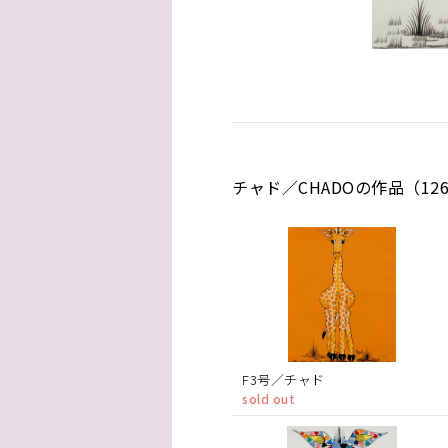
チャド／CHADOの作品（12
F3号／チャド
sold out