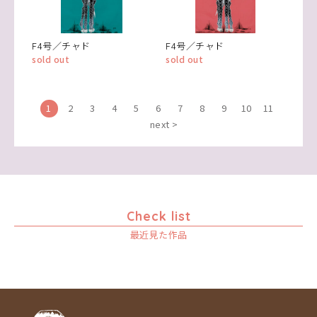
F4号／チャド
F4号／チャド
sold out
sold out
1
2
3
4
5
6
7
8
9
10
11
next >
Check list
最近見た作品