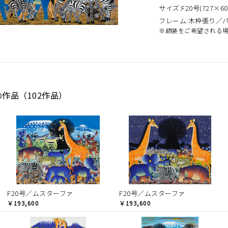
サイズ:F20号(727×60
フレーム:木枠張り／
※額装をご希望される
の作品（102作品）
F20号／ムスターファ
F20号／ムスターファ
￥193,600
￥193,600