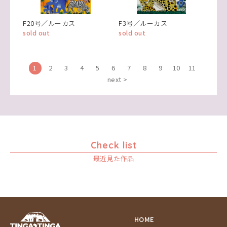
F20号／ルーカス
F3号／ルーカス
sold out
sold out
1
2
3
4
5
6
7
8
9
10
11
next >
Check list
最近見た作品
HOME