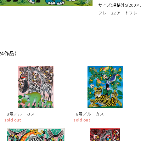
サイズ:規格外S(200×1
フレーム:アートフレ
24作品）
F8号／ルーカス
F8号／ルーカス
sold out
sold out