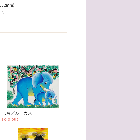
02mm)
ーム
F3号／ルーカス
sold out