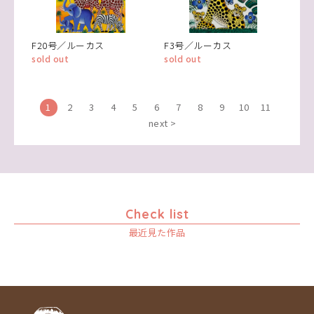
F20号／ルーカス
F3号／ルーカス
sold out
sold out
1
2
3
4
5
6
7
8
9
10
11
next >
Check list
最近見た作品