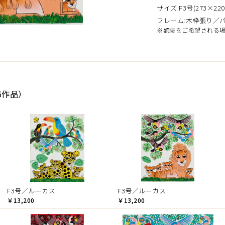
サイズ:F3号(273×220
フレーム:木枠張り／
※額装をご希望される
6作品）
F3号／ルーカス
F3号／ルーカス
￥13,200
￥13,200