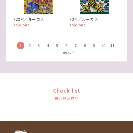
F20号／ルーカス
F3号／ルーカス
sold out
sold out
1
2
3
4
5
6
7
8
9
10
11
next >
Check list
最近見た作品