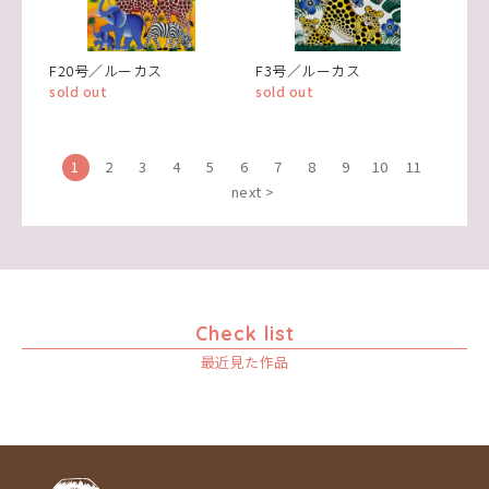
F20号／ルーカス
F3号／ルーカス
sold out
sold out
1
2
3
4
5
6
7
8
9
10
11
next >
Check list
最近見た作品