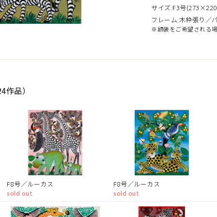
サイズ:F3号(273×220
フレーム:木枠張り／
※額装をご希望される
24作品）
F8号／ルーカス
F8号／ルーカス
sold out
sold out