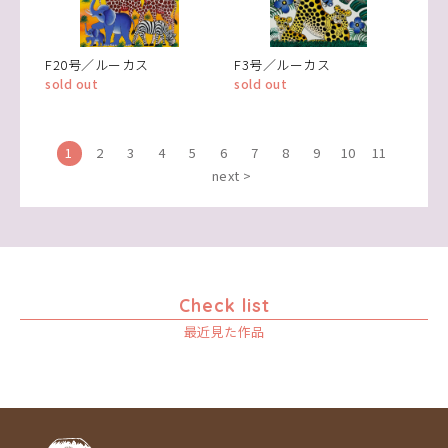
F20号／ルーカス
F3号／ルーカス
sold out
sold out
1
2
3
4
5
6
7
8
9
10
11
next >
Check list
最近見た作品