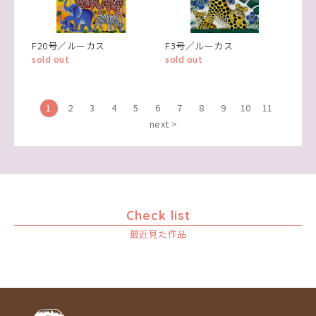
F20号／ルーカス
F3号／ルーカス
sold out
sold out
1
2
3
4
5
6
7
8
9
10
11
next >
Check list
最近見た作品