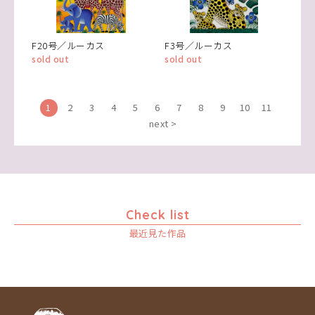
F20号／ルーカス
F3号／ルーカス
sold out
sold out
1
2
3
4
5
6
7
8
9
10
11
next >
Check list
最近見た作品