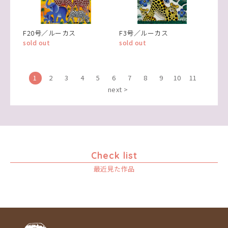
F20号／ルーカス
F3号／ルーカス
sold out
sold out
1
2
3
4
5
6
7
8
9
10
11
next >
Check list
最近見た作品