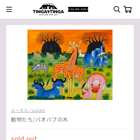
ONLINE SHOP
ルーカス／LUCAS
動物たち/バオバブの木
sold out