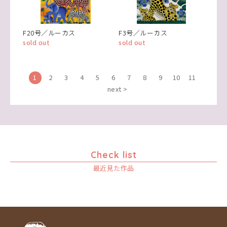
F20号／ルーカス
F3号／ルーカス
sold out
sold out
1
2
3
4
5
6
7
8
9
10
11
next >
Check list
最近見た作品