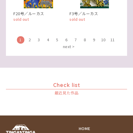
F20号／ルーカス
F3号／ルーカス
sold out
sold out
1
2
3
4
5
6
7
8
9
10
11
next >
Check list
最近見た作品
HOME