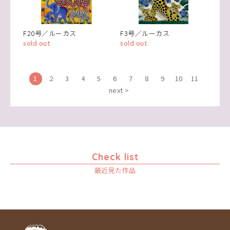
F20号／ルーカス
F3号／ルーカス
sold out
sold out
1
2
3
4
5
6
7
8
9
10
11
next >
Check list
最近見た作品