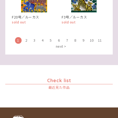
F20号／ルーカス
F3号／ルーカス
sold out
sold out
1
2
3
4
5
6
7
8
9
10
11
next >
Check list
最近見た作品