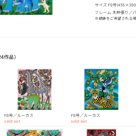
サイズ:F8号(455×380
フレーム:木枠張り／
※額装をご希望される
24作品）
F8号／ルーカス
F8号／ルーカス
sold out
sold out