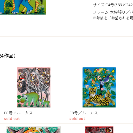
サイズ:F4号(333×242
フレーム:木枠張り／
※額装をご希望される
24作品）
F8号／ルーカス
F8号／ルーカス
sold out
sold out