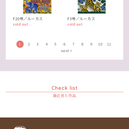
F20号／ルーカス
F3号／ルーカス
sold out
sold out
1
2
3
4
5
6
7
8
9
10
11
next >
Check list
最近見た作品