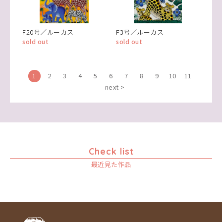
F20号／ルーカス
F3号／ルーカス
sold out
sold out
1
2
3
4
5
6
7
8
9
10
11
next >
Check list
最近見た作品