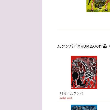
ムクンバ／MKUMBAの作品（
F3号／ムクンバ
sold out