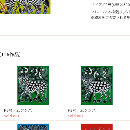
サイズ:F8号(455×380
フレーム:木枠張り／
※額装をご希望される
116作品）
F3号／ムクンバ
F3号／ムクンバ
sold out
sold out