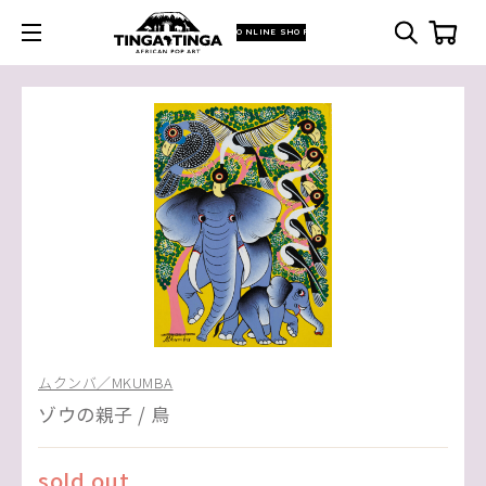
ONLINE SHOP
ムクンバ／MKUMBA
ゾウの親子 / 鳥
sold out