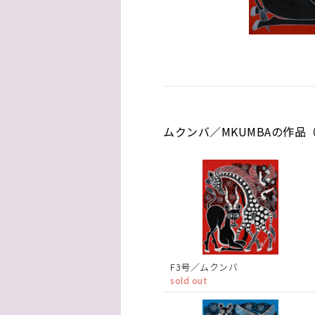
ムクンバ／MKUMBAの作品（
F3号／ムクンバ
sold out