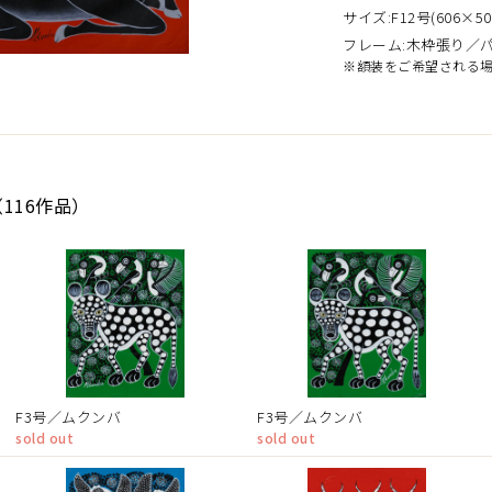
サイズ:F12号(606×50
フレーム:木枠張り／
※額装をご希望される
116作品）
F3号／ムクンバ
F3号／ムクンバ
sold out
sold out