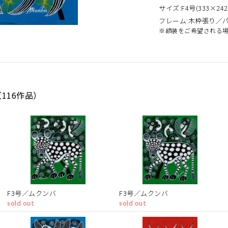
サイズ:F4号(333×242
フレーム:木枠張り／
※額装をご希望される
116作品）
F3号／ムクンバ
F3号／ムクンバ
sold out
sold out