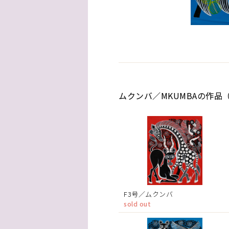
ムクンバ／MKUMBAの作品（
F3号／ムクンバ
sold out