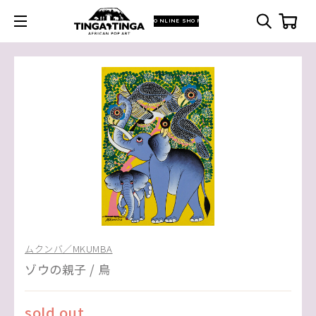
ONLINE SHOP
ムクンバ／MKUMBA
ゾウの親子 / 鳥
sold out