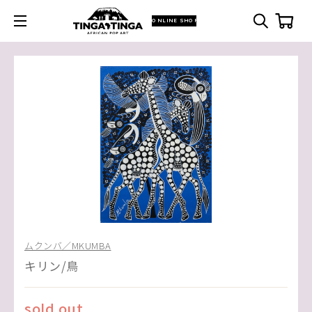
ONLINE SHOP
ムクンバ／MKUMBA
キリン/鳥
sold out