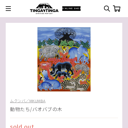
ONLINE SHOP
ムクンバ／MKUMBA
動物たち/バオバブの木
sold out