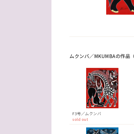
ムクンバ／MKUMBAの作品（
F3号／ムクンバ
sold out