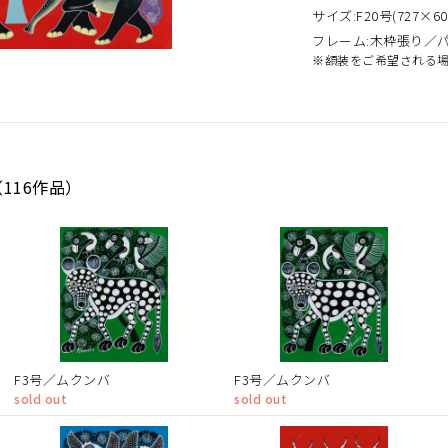
サイズ:F20号(727×60
フレーム:木枠張り／
※額装をご希望される
116作品）
F3号／ムクンバ
F3号／ムクンバ
sold out
sold out