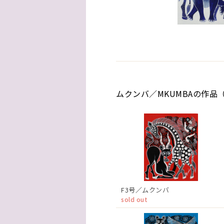
ムクンバ／MKUMBAの作品（
F3号／ムクンバ
sold out