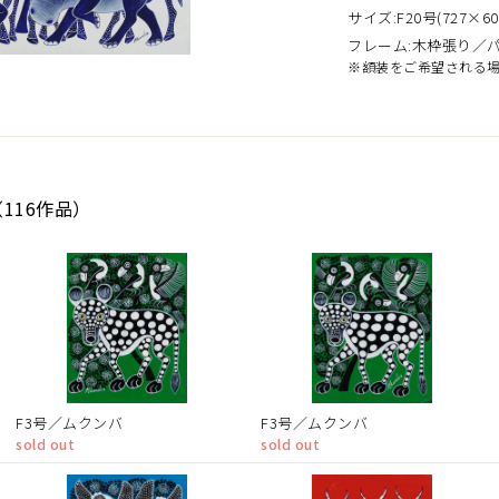
サイズ:F20号(727×60
フレーム:木枠張り／
※額装をご希望される
116作品）
F3号／ムクンバ
F3号／ムクンバ
sold out
sold out