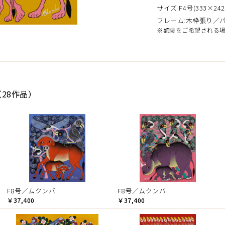
サイズ:F4号(333×242
フレーム:木枠張り／
※額装をご希望される
28作品）
F8号／ムクンバ
F8号／ムクンバ
￥37,400
￥37,400