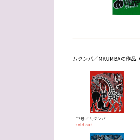
ムクンバ／MKUMBAの作品（
F3号／ムクンバ
sold out