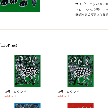
サイズ:F3号(273×220
フレーム:木枠張り／
※額装をご希望される
116作品）
F3号／ムクンバ
F3号／ムクンバ
sold out
sold out