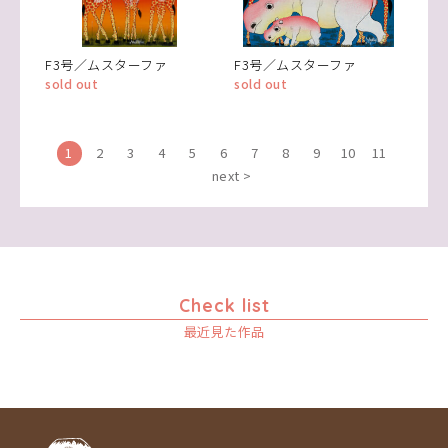
F3号／ムスターファ
F3号／ムスターファ
sold out
sold out
1
2
3
4
5
6
7
8
9
10
11
next >
Check list
最近見た作品