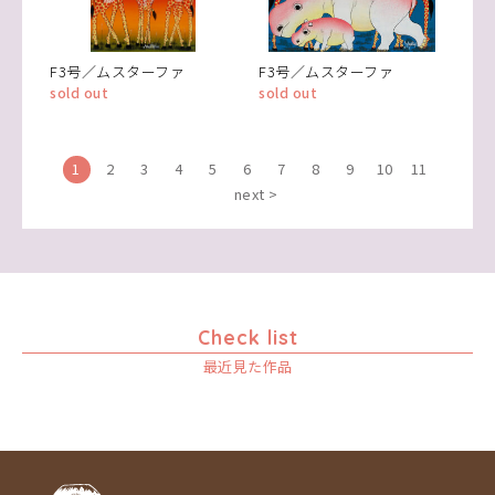
F3号／ムスターファ
F3号／ムスターファ
sold out
sold out
1
2
3
4
5
6
7
8
9
10
11
next >
Check list
最近見た作品