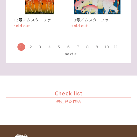
F3号／ムスターファ
F3号／ムスターファ
sold out
sold out
1
2
3
4
5
6
7
8
9
10
11
next >
Check list
最近見た作品