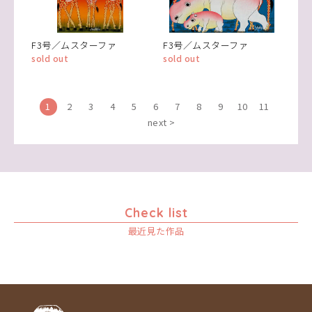
F3号／ムスターファ
F3号／ムスターファ
sold out
sold out
1
2
3
4
5
6
7
8
9
10
11
next >
Check list
最近見た作品