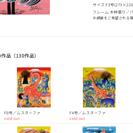
サイズ:F3号(273×220
フレーム:木枠張り／
※額装をご希望される
の作品（130作品）
F8号／ムスターファ
F4号／ムスターファ
sold out
sold out