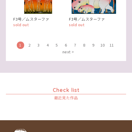
F3号／ムスターファ
F3号／ムスターファ
sold out
sold out
1
2
3
4
5
6
7
8
9
10
11
next >
Check list
最近見た作品