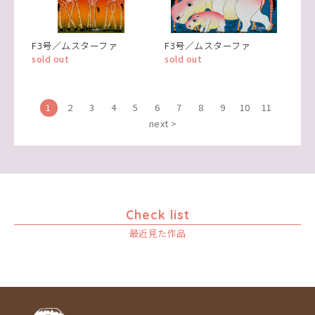
F3号／ムスターファ
F3号／ムスターファ
sold out
sold out
1
2
3
4
5
6
7
8
9
10
11
next >
Check list
最近見た作品