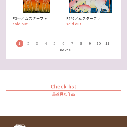
F3号／ムスターファ
F3号／ムスターファ
sold out
sold out
1
2
3
4
5
6
7
8
9
10
11
next >
Check list
最近見た作品