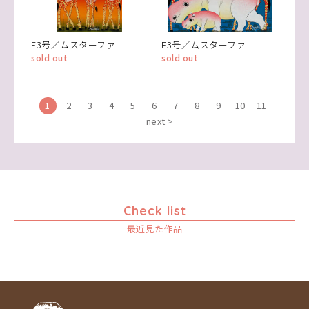
F3号／ムスターファ
F3号／ムスターファ
sold out
sold out
1
2
3
4
5
6
7
8
9
10
11
next >
Check list
最近見た作品