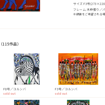
サイズ:F3号(273×220
フレーム:木枠張り／
※額装をご希望される
（115作品）
F8号／コルンバ
F3号／コルンバ
sold out
sold out