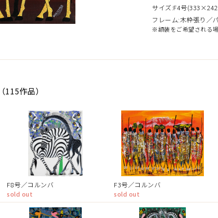
サイズ:F4号(333×242
フレーム:木枠張り／
※額装をご希望される
（115作品）
F8号／コルンバ
F3号／コルンバ
sold out
sold out