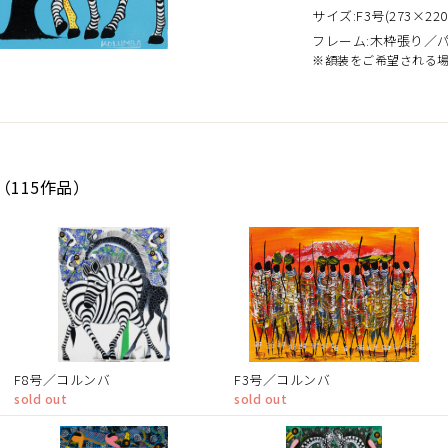
サイズ:F3号(273×220
フレーム:木枠張り／
※額装をご希望される
（115作品）
F8号／コルンバ
F3号／コルンバ
sold out
sold out