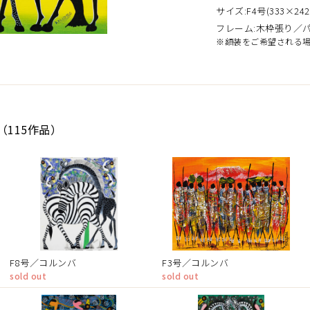
サイズ:F4号(333×242
フレーム:木枠張り／
※額装をご希望される
（115作品）
F8号／コルンバ
F3号／コルンバ
sold out
sold out