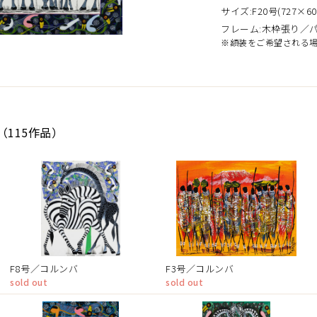
サイズ:F20号(727×60
フレーム:木枠張り／
※額装をご希望される
（115作品）
F8号／コルンバ
F3号／コルンバ
sold out
sold out